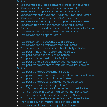
Sorèze
Réserver taxi pour déplacement professionnel Sorèze
Réserver un chauffeur taxi pour événement Sorèze
Réserver un taxi pour longue distance Sorèze
Réserver véhicule avec chauffeur pour mariage Sorèze
Réservez taxi conventionné CPAM dialyse Sorèze
Service de taxi privatif pour transport mariage Sorèze
Service de transport événementiel en taxi Sorèze
Solution de transport pour enfants et adolescents Sorèze
Taxi conventionné assurance maladie Sorèze
Taxi conventionné cpam Sorèze
Taxi conventionné sécurité sociale Sorèze
Taxi conventionné transport médical Sorèze
Taxi conventionné vers un centre de dialyse Sorèze
Taxi pour mineur non accompagné Sorèze
Taxi pour sortie hospitalisation Sorèze
Taxi pour trajet école domicile Sorèze
Taxi pour transfert vers aéroport de Toulouse Sorèze
Taxi pour transport enfant vers activité extra-scolaire
Sorèze
Taxi pour transport évènement Sorèze
Taxi pour transport vers aéroport de Carcassonne Sorèze
Taxi pour transport vers clinique Sorèze
Taxi pour transport vers gare de Toulouse Sorèze
Taxi pour transport vers hôpital Sorèze
Transfert vers aéroport de Montpellier par taxi Sorèze
Transfert vers clinique par taxi conventionné Sorèze
Transfert vers ou depuis hôpital par taxi Sorèze
Transport longue distance berline confortable Sorèze
Transport pour chimiothérapie par taxi Sorèze
Transport scolaire et enfant par taxi Sorèze