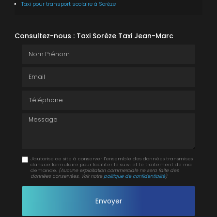
Taxi pour transport scolaire
à Sorèze
Consultez-nous : Taxi Sorèze Taxi Jean-Marc
Nom Prénom
Email
Téléphone
Message
J'autorise ce site à conserver l'ensemble des données transmises
dans ce formulaire pour faciliter le suivi et le traitement de ma
demande.
(Aucune exploitation commerciale ne sera faite des
données conservées. Voir notre
politique de confidentialité
)