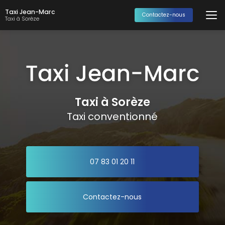
Aller
Taxi Jean-Marc
au
Contactez-nous
Taxi à Sorèze
contenu
principal
Taxi à Sorèze
Taxi conventionné
07 83 01 20 11
Contactez-nous