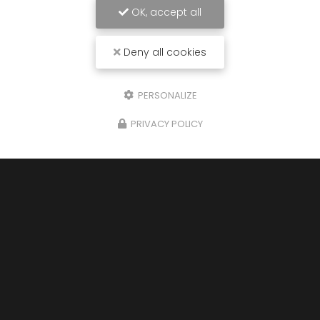
OK, accept all
Deny all cookies
PERSONALIZE
PRIVACY POLICY
03/08/2026
Taxi privé pour mariage et
événements familiaux à Sorèze