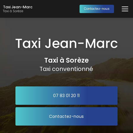
Aller
Taxi Jean-Marc
au
Contactez-nous
Taxi à Sorèze
contenu
principal
Taxi à Sorèze
Taxi conventionné
07 83 01 20 11
Contactez-nous