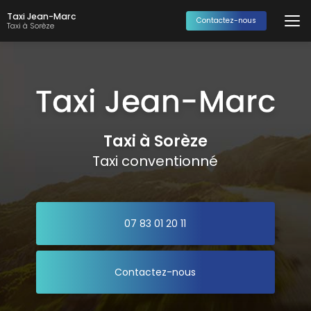
Aller
Taxi Jean-Marc
au
Contactez-nous
Taxi à Sorèze
contenu
principal
Taxi à Sorèze
Taxi conventionné
07 83 01 20 11
Contactez-nous