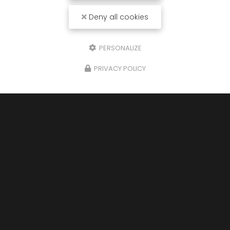
Organiser un mariage ou un événement familial
est une tâche complexe qui nécessite une
Deny all cookies
planification minutieuse. À cet égard,
Taxi Jean-
Marc
se présente comme votre partenaire de…
PERSONALIZE
Toute l'actualité
PRIVACY POLICY
Taxi à Sorèze
28 rue des Moulins
81700 PUYLAURENS
07 83 01 20 11
24h/24 - 7j/7j