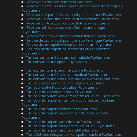
Réservation taxi confortable Puylaurens
Réservation taxi pour transport vers aéroport de Perpignan
Puylaurens
Réserver taxi pour déplacement professionnel Puylaurens
Réserver un chauffeur taxi pour événement Puylaurens
Réserver un taxi pour longue distance Puylaurens
Réserver véhicule avec chauffeur pour mariage
Puylaurens
Réservez taxi conventionné CPAM dialyse Puylaurens
Service de taxi privatif pour transport mariage Puylaurens
Service de transport événementiel en taxi Puylaurens
Solution de transport pour enfants et adolescents
Puylaurens
Taxi conventionné assurance maladie Puylaurens
Taxi conventionné cpam Puylaurens
Taxi conventionné sécurité sociale Puylaurens
Taxi conventionné transport médical Puylaurens
Taxi conventionné vers un centre de dialyse Puylaurens
Taxi pour mineur non accompagné Puylaurens
Taxi pour sortie hospitalisation Puylaurens
Taxi pour trajet école domicile Puylaurens
Taxi pour transfert vers aéroport de Toulouse Puylaurens
Taxi pour transport enfant vers activité extra-scolaire
Puylaurens
Taxi pour transport évènement Puylaurens
Taxi pour transport vers aéroport de Carcassonne
Puylaurens
Taxi pour transport vers clinique Puylaurens
Taxi pour transport vers gare de Toulouse Puylaurens
Taxi pour transport vers hôpital Puylaurens
Transfert vers aéroport de Montpellier par taxi Puylaurens