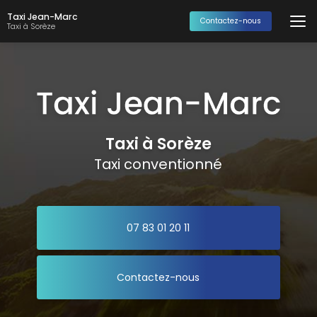
Aller
Taxi Jean-Marc
au
Contactez-nous
Taxi à Sorèze
contenu
principal
Taxi à Sorèze
Taxi conventionné
07 83 01 20 11
Contactez-nous