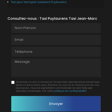
Taxi pour transport scolaire
à Puylaurens
Consultez-nous : Taxi Puylaurens Taxi Jean-Marc
Nom Prénom
Email
Téléphone
Message
J'autorise ce site à conserver l'ensemble des données transmises
dans ce formulaire pour faciliter le suivi et le traitement de ma
demande.
(Aucune exploitation commerciale ne sera faite des
données conservées. Voir notre
politique de confidentialité
)