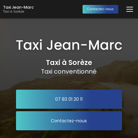
Aller
Taxi Jean-Marc
au
Contactez-nous
Taxi à Sorèze
contenu
principal
Taxi à Sorèze
Taxi conventionné
07 83 01 20 11
Contactez-nous