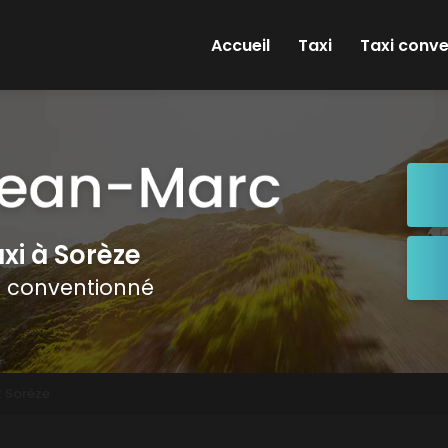
e
Accueil
Taxi
Taxi conv
xi à Sorèze
i conventionné
et Sorèze