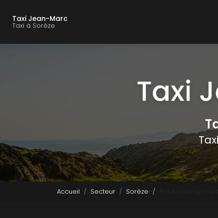
Navigation principal
Aller
au
Taxi Jean-Marc
contenu
Taxi à Sorèze
principal
Ta
Tax
Accueil
Secteur
Sorèze
Prix taxi long traj