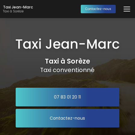
Aller
Taxi Jean-Marc
au
Contactez-nous
Taxi à Sorèze
contenu
principal
Taxi à Sorèze
Taxi conventionné
07 83 01 20 11
Contactez-nous