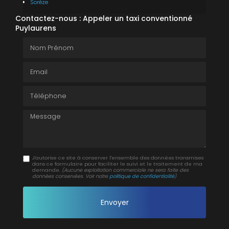
Sorèze
Contactez-nous : Appeler un taxi conventionné
Puylaurens
Nom Prénom
Email
Téléphone
Message
J'autorise ce site à conserver l'ensemble des données transmises
dans ce formulaire pour faciliter le suivi et le traitement de ma
demande.
(Aucune exploitation commerciale ne sera faite des
données conservées. Voir notre
politique de confidentialité
)