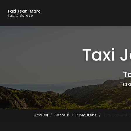
Navigation principal
Aller
au
Taxi Jean-Marc
contenu
Taxi à Sorèze
principal
Ta
Tax
Accueil
Secteur
Puylaurens
Taxi conventi