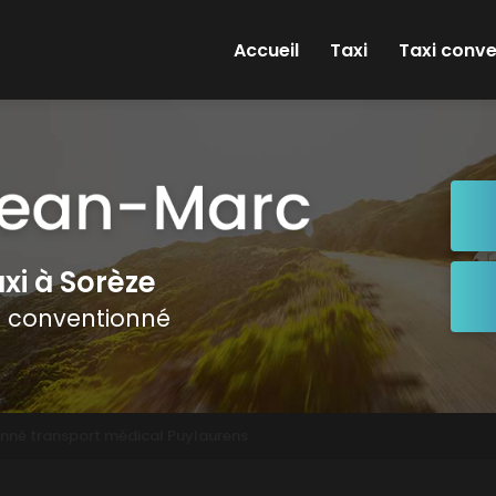
e
Accueil
Taxi
Taxi conv
xi à Sorèze
i conventionné
onné transport médical Puylaurens