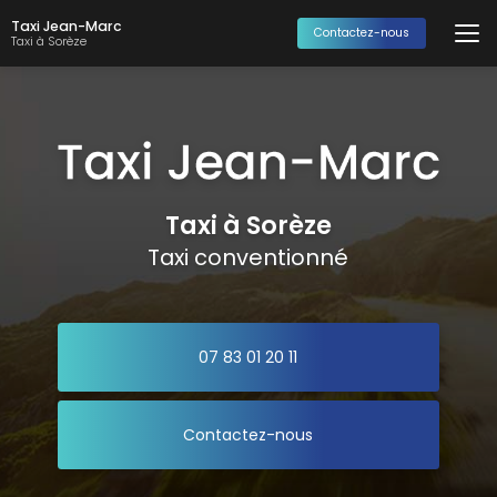
Aller
Taxi Jean-Marc
au
Contactez-nous
Taxi à Sorèze
contenu
principal
Taxi à Sorèze
Taxi conventionné
07 83 01 20 11
Contactez-nous