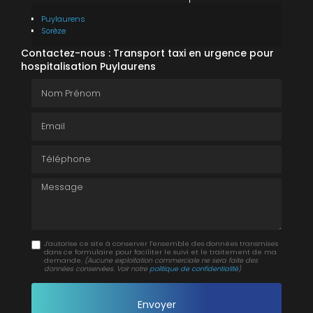
Puylaurens
Sorèze
Contactez-nous : Transport taxi en urgence pour
hospitalisation Puylaurens
Nom Prénom
Email
Téléphone
Message
J'autorise ce site à conserver l'ensemble des données transmises
dans ce formulaire pour faciliter le suivi et le traitement de ma
demande.
(Aucune exploitation commerciale ne sera faite des
données conservées. Voir notre
politique de confidentialité
)