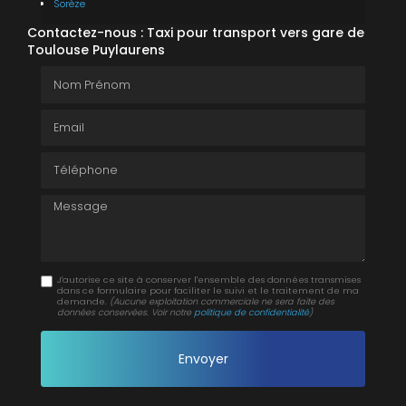
Sorèze
Contactez-nous : Taxi pour transport vers gare de
Toulouse Puylaurens
Nom Prénom
Email
Téléphone
Message
J'autorise ce site à conserver l'ensemble des données transmises
dans ce formulaire pour faciliter le suivi et le traitement de ma
demande.
(Aucune exploitation commerciale ne sera faite des
données conservées. Voir notre
politique de confidentialité
)