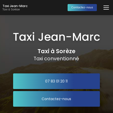
Aller
Taxi Jean-Marc
au
Contactez-nous
Taxi à Sorèze
contenu
principal
Taxi à Sorèze
Taxi conventionné
07 83 01 20 11
Contactez-nous