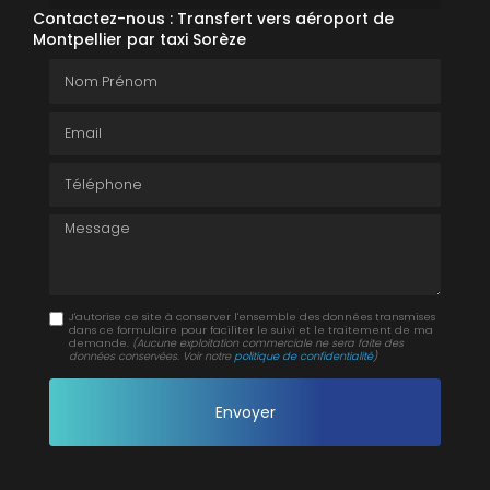
Contactez-nous : Transfert vers aéroport de
Montpellier par taxi Sorèze
Nom Prénom
Email
Téléphone
Message
J'autorise ce site à conserver l'ensemble des données transmises
dans ce formulaire pour faciliter le suivi et le traitement de ma
demande.
(Aucune exploitation commerciale ne sera faite des
données conservées. Voir notre
politique de confidentialité
)