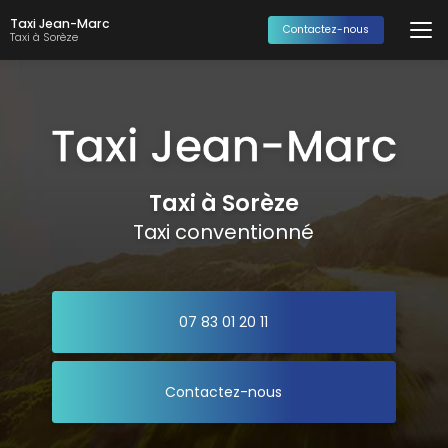
Aller
Taxi Jean-Marc
au
Contactez-nous
Taxi à Sorèze
contenu
principal
Taxi à Sorèze
Taxi conventionné
07 83 01 20 11
Contactez-nous