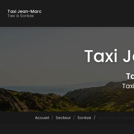
Navigation principal
Aller
au
Taxi Jean-Marc
contenu
Taxi à Sorèze
principal
Ta
Tax
Accueil
Secteur
Sorèze
Réserver un taxi 