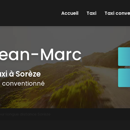
e
Accueil
Taxi
Taxi conv
xi à Sorèze
i conventionné
pour longue distance Sorèze