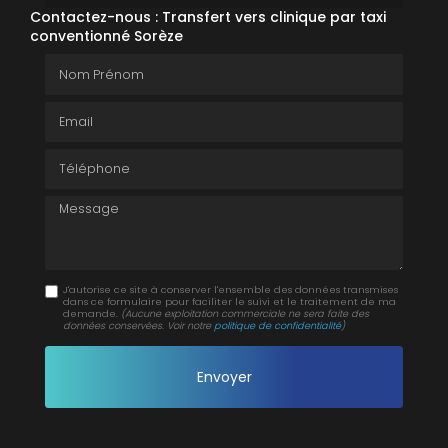
Contactez-nous : Transfert vers clinique par taxi
conventionné Sorèze
Nom Prénom
Email
Téléphone
Message
J'autorise ce site à conserver l'ensemble des données transmises
dans ce formulaire pour faciliter le suivi et le traitement de ma
demande.
(Aucune exploitation commerciale ne sera faite des
données conservées. Voir notre
politique de confidentialité
)