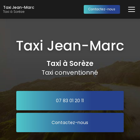
Aller
Taxi Jean-Marc
au
Contactez-nous
Taxi à Sorèze
contenu
principal
Taxi à Sorèze
Taxi conventionné
07 83 01 20 11
Contactez-nous