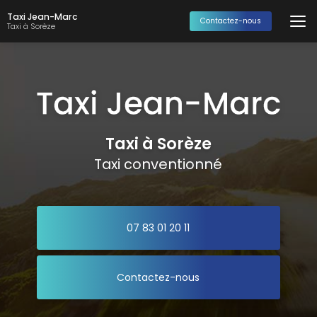
Aller
Taxi Jean-Marc
au
Contactez-nous
Taxi à Sorèze
contenu
principal
Taxi à Sorèze
Taxi conventionné
07 83 01 20 11
Contactez-nous