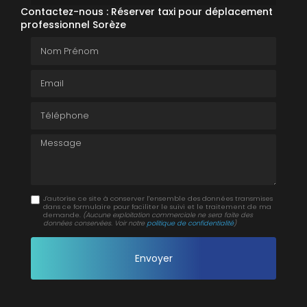
Contactez-nous : Réserver taxi pour déplacement
professionnel Sorèze
Nom Prénom
Email
Téléphone
Message
J'autorise ce site à conserver l'ensemble des données transmises
dans ce formulaire pour faciliter le suivi et le traitement de ma
demande.
(Aucune exploitation commerciale ne sera faite des
données conservées. Voir notre
politique de confidentialité
)