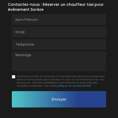
Contactez-nous : Réserver un chauffeur taxi pour
événement Sorèze
Nom Prénom
Email
Téléphone
Message
J'autorise ce site à conserver l'ensemble des données transmises
dans ce formulaire pour faciliter le suivi et le traitement de ma
demande.
(Aucune exploitation commerciale ne sera faite des
données conservées. Voir notre
politique de confidentialité
)