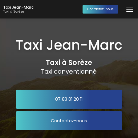
Aller
Taxi Jean-Marc
au
Contactez-nous
Taxi à Sorèze
contenu
principal
Taxi à Sorèze
Taxi conventionné
07 83 01 20 11
Contactez-nous